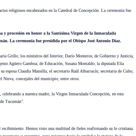
 actos religiosos encabezados en la Catedral de Concepción. La ceremonia fue
isa y procesión en honor a la Santísima Virgen de la Inmaculada
umán. La ceremonia fue presidida por el Obispo José Antonio Díaz.
a Grillo; los ministros del Interior, Darío Monteros; de Gobierno y Justicia,
enio Agüero Gamboa; de Educación, Susana Montaldo; la diputada Elia
 esposa Claudia Mansilla; el secretario Raúl Albarracín; secretaria de Culto,
 Nieva, concejales del municipio, entre otros.
ad, celebrando a nuestra madre, la Virgen Inmaculada Concepción, en esta
a de Tucumán”.
 recibimiento. Hemos visto una multitud de fieles reafirmando su fe cristiana.