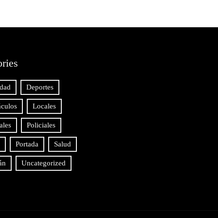
ries
idad
Deportes
áculos
Locales
ales
Policiales
Portada
Salud
án
Uncategorized