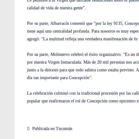
Le pedimos a la Virgen que derrame bendiciones sobre el pueblo
calidad de vida de nuestra gente”.
Por su parte, Albarracín comentó que “por la ley 9135, Concepc
tiene aquí una centralidad profunda. Para nosotros es muy espec
agregó: “La multitud refleja una verdadera manifestación de fe
Por su parte, Molinuevo celebró el éxito organizativo. “Es un 
por nuestra Virgen Inmaculada. Más de 20 mil personas nos aco
junto a la diócesis para que todo saliera como estaba previsto. 
día tan importante para Concepción”.
La celebración culminó con la tradicional procesión por las cal
popular que reafirmaron el rol de Concepción como epicentro es
Publicada en
Tucumán