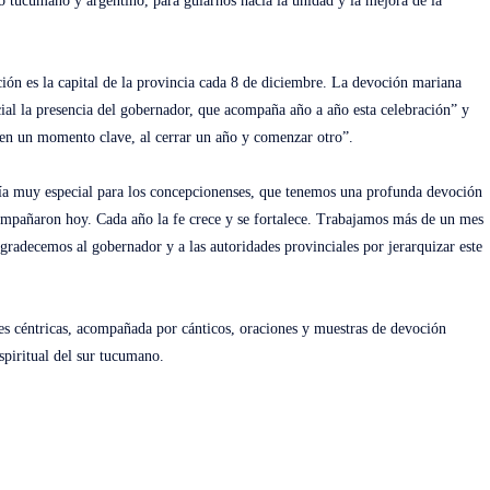
 tucumano y argentino, para guiarnos hacia la unidad y la mejora de la
ión es la capital de la provincia cada 8 de diciembre. La devoción mariana
ial la presencia del gobernador, que acompaña año a año esta celebración” y
 en un momento clave, al cerrar un año y comenzar otro”.
día muy especial para los concepcionenses, que tenemos una profunda devoción
mpañaron hoy. Cada año la fe crece y se fortalece. Trabajamos más de un mes
Agradecemos al gobernador y a las autoridades provinciales por jerarquizar este
les céntricas, acompañada por cánticos, oraciones y muestras de devoción
piritual del sur tucumano.