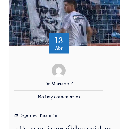
13
Abr
De Mariano Z
No hay comentarios
Deportes
,
Tucumán
«Esto es increíble»: video,