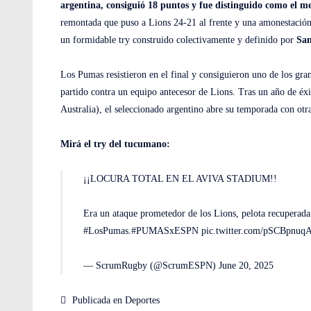
argentina, consiguió 18 puntos y fue distinguido como el me
remontada que puso a Lions 24-21 al frente y una amonestació
un formidable try construido colectivamente y definido por
San
Los Pumas resistieron en el final y consiguieron uno de los gra
partido contra un equipo antecesor de Lions. Tras un año de éxi
Australia), el seleccionado argentino abre su temporada con ot
Mirá el try del tucumano:
¡¡LOCURA TOTAL EN EL AVIVA STADIUM!!
Era un ataque prometedor de los Lions, pelota recuperada
#LosPumas
.
#PUMASxESPN
pic.twitter.com/pSCBpnuq
— ScrumRugby (@ScrumESPN)
June 20, 2025
Publicada en
Deportes