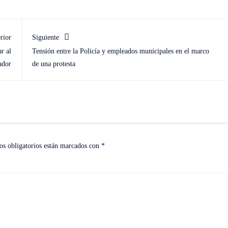
rior
Siguiente
r al
Tensión entre la Policía y empleados municipales en el marco
ador
de una protesta
s obligatorios están marcados con
*