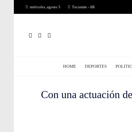
Saltar
miércoles, agosto 5
Tucumán - AR
al
contenido
HOME
DEPORTES
POLITI
Con una actuación d