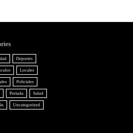
ries
idad
Deportes
áculos
Locales
ales
Policiales
Portada
Salud
án
Uncategorized