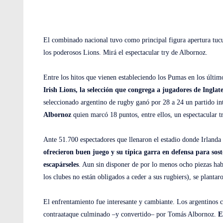
El combinado nacional tuvo como principal figura apertura tucum
los poderosos Lions. Mirá el espectacular try de Albornoz.
Entre los hitos que vienen estableciendo los Pumas en los últi
Irish Lions, la selección que congrega a jugadores de Inglat
seleccionado argentino de rugby ganó por 28 a 24 un partido in
Albornoz
quien
marcó 18 puntos, entre ellos, un espectacular 
Ante 51.700 espectadores que llenaron el estadio donde Irlanda
ofrecieron buen juego y su típica garra en defensa para s
escapárseles
. Aun sin disponer de por lo menos ocho piezas habi
los clubes no están obligados a ceder a sus rugbiers), se planta
El enfrentamiento fue interesante y cambiante. Los argentinos c
contraataque culminado –y convertido– por Tomás Albornoz.
E