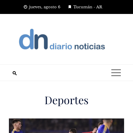
Saltar
jueves, agosto 6
Tucumán - AR
al
contenido
Deportes