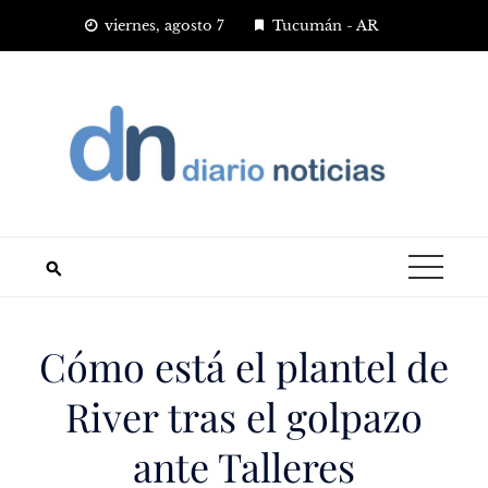
Saltar
viernes, agosto 7
Tucumán - AR
al
contenido
Cómo está el plantel de
River tras el golpazo
ante Talleres