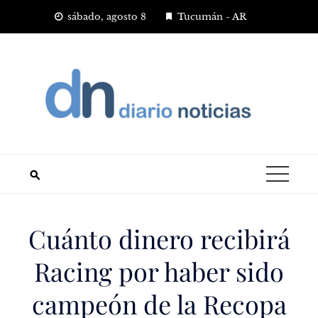
Saltar
sábado, agosto 8
Tucumán - AR
al
contenido
Cuánto dinero recibirá
Racing por haber sido
campeón de la Recopa