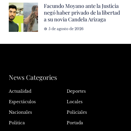
Facundo Moyano ante la Justicia
negó haber privado de la libertad
a su novia Candela Arizaga
5 de agosto de 2026
News Categories
Actualidad
Deportes
Espectáculos
Locales
Nacionales
Policiales
Politica
Portada