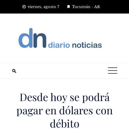
Saltar
viernes, agosto 7
Tucumán - AR
al
contenido
Desde hoy se podrá
pagar en dólares con
débito