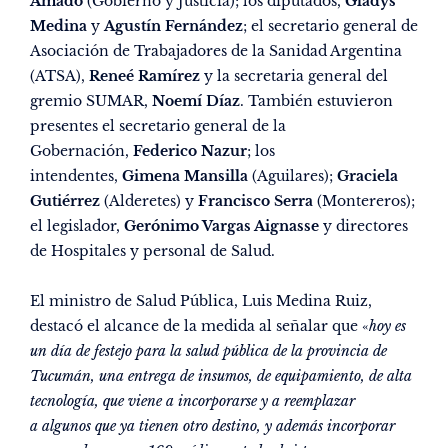
Amado
(Gobierno y Justicia); los diputados,
Gladys
Medina
y
Agustín Fernández
; el secretario general de
Asociación de Trabajadores de la Sanidad Argentina
(ATSA),
Reneé Ramírez
y la secretaria general del
gremio SUMAR,
Noemí Díaz
. También estuvieron
presentes el secretario general de la
Gobernación,
Federico Nazur
; los
intendentes,
Gimena Mansilla
(Aguilares);
Graciela
Gutiérrez
(Alderetes) y
Francisco Serra
(Montereros);
el legislador,
Gerónimo Vargas Aignasse
y directores
de Hospitales y personal de Salud.
El ministro de Salud Pública, Luis Medina Ruiz,
destacó el alcance de la medida al señalar que «
hoy es
un día de festejo para la salud pública de la provincia de
Tucumán, una entrega de insumos, de equipamiento, de alta
tecnología, que viene a incorporarse y a reemplazar
a
algunos que ya tienen otro destino, y además incorporar