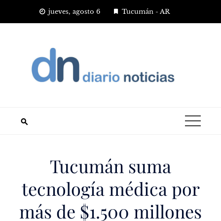
Saltar
jueves, agosto 6
Tucumán - AR
al
contenido
Tucumán suma
tecnología médica por
más de $1.500 millones