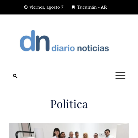
Saltar
viernes, agosto 7
Tucumán - AR
al
contenido
Politica