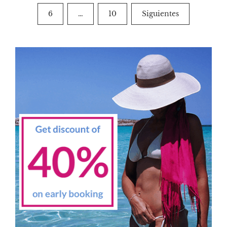
de
6
…
10
Siguientes
entradas