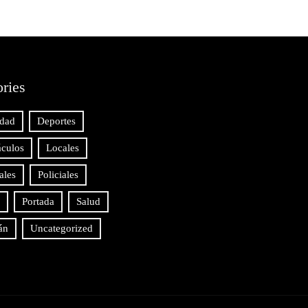
ries
idad
Deportes
áculos
Locales
ales
Policiales
Portada
Salud
án
Uncategorized