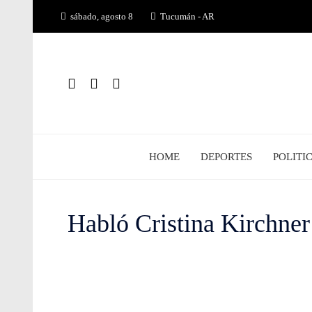
Saltar
sábado, agosto 8
Tucumán - AR
al
contenido
HOME
DEPORTES
POLITI
Habló Cristina Kirchner 