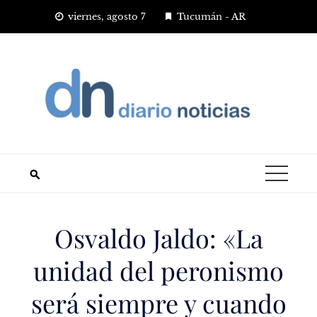
Saltar
viernes, agosto 7
Tucumán - AR
al
contenido
Osvaldo Jaldo: «La
unidad del peronismo
será siempre y cuando