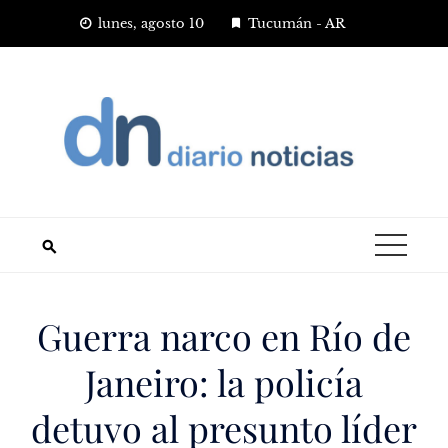
Saltar
lunes, agosto 10
Tucumán - AR
al
contenido
Guerra narco en Río de
Janeiro: la policía
detuvo al presunto líder