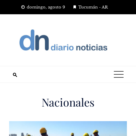
Saltar
domingo, agosto 9
Tucumán - AR
al
contenido
Nacionales