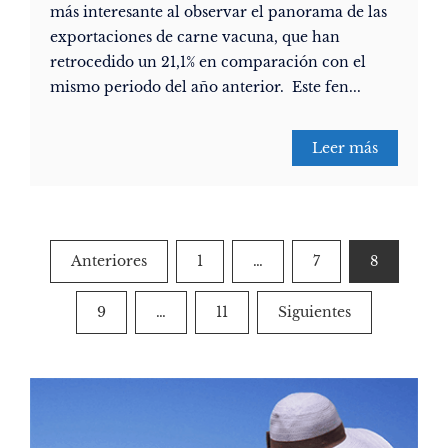
más interesante al observar el panorama de las
exportaciones de carne vacuna, que han
retrocedido un 21,1% en comparación con el
mismo periodo del año anterior. Este fen...
Leer más
Paginación
Anteriores
1
…
7
8
de
9
…
11
Siguientes
entradas