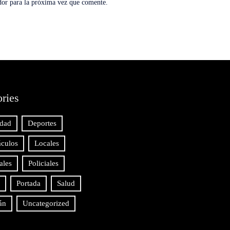
dor para la próxima vez que comente.
ries
idad
Deportes
áculos
Locales
ales
Policiales
Portada
Salud
án
Uncategorized