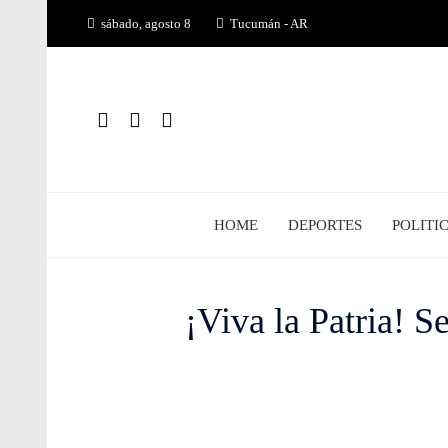
Saltar
sábado, agosto 8
Tucumán - AR
al
contenido
HOME
DEPORTES
POLITI
¡Viva la Patria! S