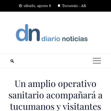
Saltar
sábado, agosto 8
Tucumán - AR
al
contenido
Un amplio operativo
sanitario acompañará a
tucumanos y visitantes