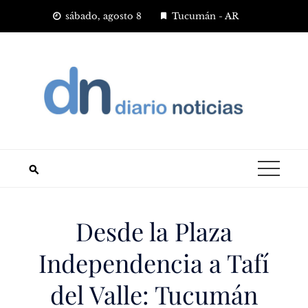
Saltar
sábado, agosto 8
Tucumán - AR
al
contenido
Desde la Plaza
Independencia a Tafí
del Valle: Tucumán