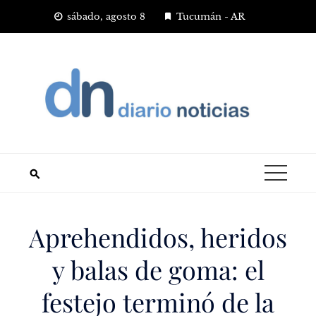
Saltar
sábado, agosto 8
Tucumán - AR
al
contenido
Aprehendidos, heridos
y balas de goma: el
festejo terminó de la