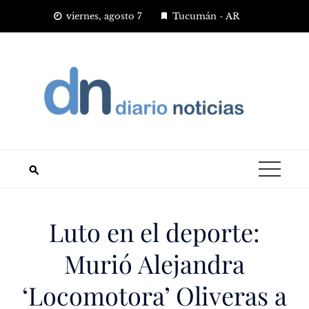
Saltar
viernes, agosto 7
Tucumán - AR
al
contenido
Luto en el deporte:
Murió Alejandra
‘Locomotora’ Oliveras a