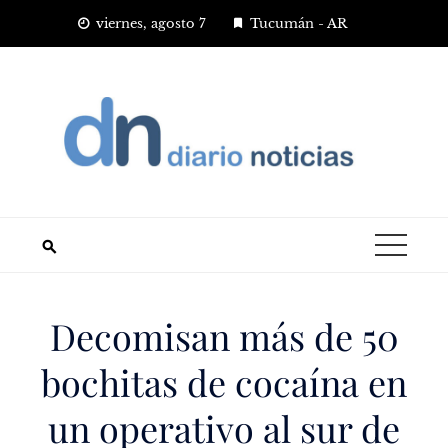
Saltar
viernes, agosto 7
Tucumán - AR
al
contenido
Decomisan más de 50
bochitas de cocaína en
un operativo al sur de