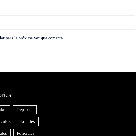
dor para la próxima vez que comente.
ries
idad
Deportes
áculos
Locales
ales
Policiales