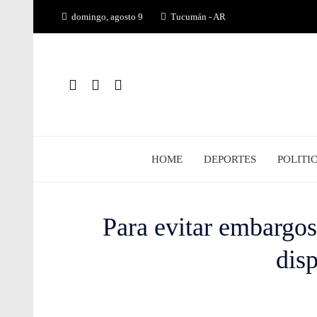
Saltar
domingo, agosto 9
Tucumán - AR
al
contenido
HOME
DEPORTES
POLITI
Para evitar embargos
dis