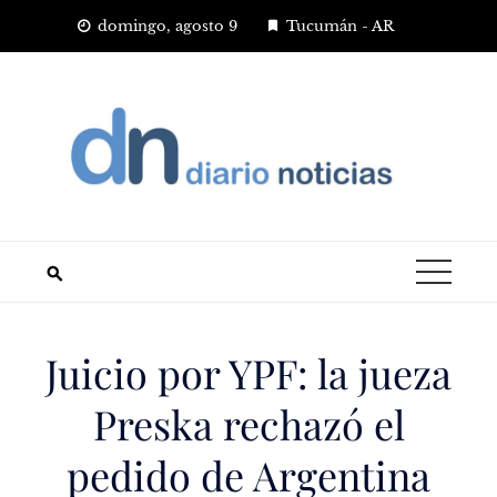
Saltar
domingo, agosto 9
Tucumán - AR
al
contenido
Juicio por YPF: la jueza
Preska rechazó el
pedido de Argentina