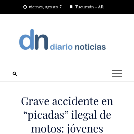
Saltar
viernes, agosto 7
Tucumán - AR
al
contenido
Grave accidente en
“picadas” ilegal de
motos: jóvenes