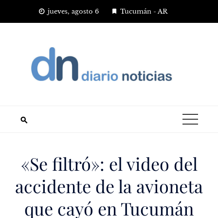
Saltar
jueves, agosto 6
Tucumán - AR
al
contenido
«Se filtró»: el video del
accidente de la avioneta
que cayó en Tucumán