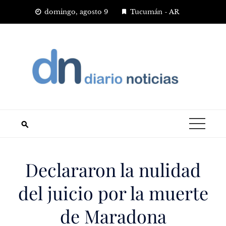
Saltar
domingo, agosto 9
Tucumán - AR
al
contenido
Declararon la nulidad
del juicio por la muerte
de Maradona