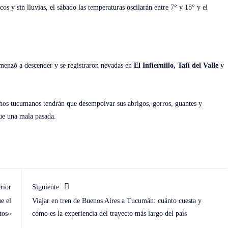
os y sin lluvias, el sábado las temperaturas oscilarán entre 7° y 18° y el
omenzó a descender y se registraron nevadas en
El Infiernillo, Tafí del Valle
y
chos tucumanos tendrán que desempolvar sus abrigos, gorros, guantes y
egue una mala pasada.
rior
Siguiente
e el
Viajar en tren de Buenos Aires a Tucumán: cuánto cuesta y
tos»
cómo es la experiencia del trayecto más largo del país