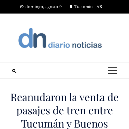
Saltar
domingo, agosto 9
Tucumán - AR
al
contenido
Reanudaron la venta de
pasajes de tren entre
Tucumán y Buenos