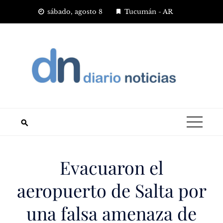
Saltar
sábado, agosto 8
Tucumán - AR
al
contenido
Evacuaron el
aeropuerto de Salta por
una falsa amenaza de