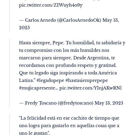
pic.twitter.com/ZIWuyh4o9y
— Carlos Arnedo (@CarlosArnedoOk)
May 13,
2025
Hasta siempre, Pepe. Tu humildad, tu sabiduría y
tu compromiso con los más humildes nos
marcaron para siempre. Desde Argentina, te
recordamos con profundo respeto y gratitud.
Que tu legado siga inspirando a toda América
Latina.”
#legadopepe
#hastasiemprepepe
#mujicapresente
…
pic.twitter.com/YInjAKwRNl
— Fredy Toscano (@fredytoscano)
May 13, 2025
"La felicidad está en ese cachito de tiempo que
uno logra para gastarlo en aquellas cosas que a
uno le gustan".