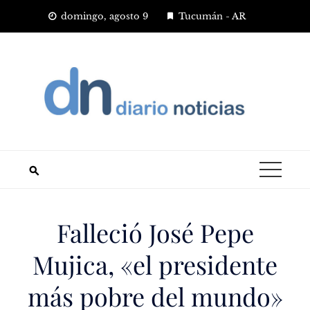
Saltar
domingo, agosto 9
Tucumán - AR
al
contenido
Falleció José Pepe
Mujica, «el presidente
más pobre del mundo»