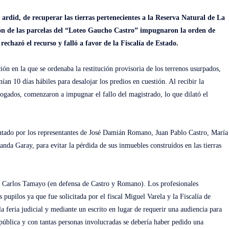
 ardid, de recuperar las tierras pertenecientes a la Reserva Natural de La
ión de las parcelas del “Loteo Gaucho Castro” impugnaron la orden de
echazó el recurso y falló a favor de la Fiscalía de Estado.
ón en la que se ordenaba la restitución provisoria de los terrenos usurpados,
ían 10 días hábiles para desalojar los predios en cuestión. Al recibir la
abogados, comenzaron a impugnar el fallo del magistrado, lo que dilató el
sentado por los representantes de José Damián Romano, Juan Pablo Castro, María
da Garay, para evitar la pérdida de sus inmuebles construídos en las tierras
y Carlos Tamayo (en defensa de Castro y Romano). Los profesionales
pupilos ya que fue solicitada por el fiscal Miguel Varela y la Fiscalía de
la feria judicial y mediante un escrito en lugar de requerir una audiencia para
pública y con tantas personas involucradas se debería haber pedido una