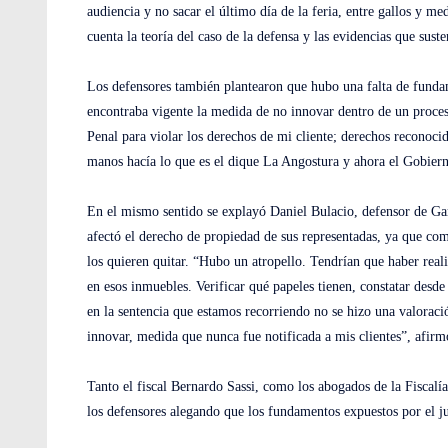
audiencia y no sacar el último día de la feria, entre gallos y m
cuenta la teoría del caso de la defensa y las evidencias que sust
Los defensores también plantearon que hubo una falta de fundame
encontraba vigente la medida de no innovar dentro de un proceso
Penal para violar los derechos de mi cliente; derechos reconocid
manos hacía lo que es el dique La Angostura y ahora el Gobierno
En el mismo sentido se explayó Daniel Bulacio, defensor de Ga
afectó el derecho de propiedad de sus representadas, ya que c
los quieren quitar. “Hubo un atropello. Tendrían que haber real
en esos inmuebles. Verificar qué papeles tienen, constatar desd
en la sentencia que estamos recorriendo no se hizo una valora
innovar, medida que nunca fue notificada a mis clientes”, afirm
Tanto el fiscal Bernardo Sassi, como los abogados de la Fiscalí
los defensores alegando que los fundamentos expuestos por el j