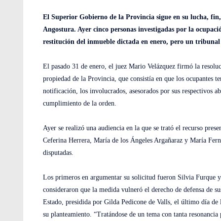
El Superior Gobierno de la Provincia sigue en su lucha, fin,
Angostura. Ayer cinco personas investigadas por la ocupac
restitución del inmueble dictada en enero, pero un tribunal r
El pasado 31 de enero, el juez Mario Velázquez firmó la resoluci
propiedad de la Provincia, que consistía en que los ocupantes ten
notificación, los involucrados, asesorados por sus respectivos 
cumplimiento de la orden.
Ayer se realizó una audiencia en la que se trató el recurso pre
Ceferina Herrera, María de los Ángeles Argañaraz y María Fernan
disputadas.
Los primeros en argumentar su solicitud fueron Silvia Furque 
consideraron que la medida vulneró el derecho de defensa de sus 
Estado, presidida por Gilda Pedicone de Valls, el último día de 
su planteamiento. “Tratándose de un tema con tanta resonancia 