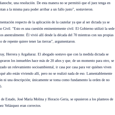
edianoche, una resolución. De esta manera no se permitió que el juez tenga en
entan a la misma para poder arribar a un fallo justo”, sostuvieron.
ntación respecto de la aplicación de la cautelar ya que al ser dictada ya se
 Civil. “Esto es una cuestión eminentemente civil. El Gobierno utilizó la sede
os anestralmente. Él vivió allí desde la década del 70 mientras con sus propias
 de repente quiere tener las tierras”, argumentaron.
ray, Herrera y Argañaraz. El abogado sostuvo que con la medida dictada se
ompraron los inmuebles hace más de 20 años y que, de un momento para otro, se
izado un relevamiento socioambiental, ir casa por casa para ver quiénes viven
e qué año están viviendo allí, pero no se realizó nada de eso. Lamentablemente
ción ni una descripción; únicamente se toma como fundamento la orden de no
ó.
a de Estado, José María Molina y Horacio Geria, se opusieron a los planteos de
uez Velázquez eran correctos.