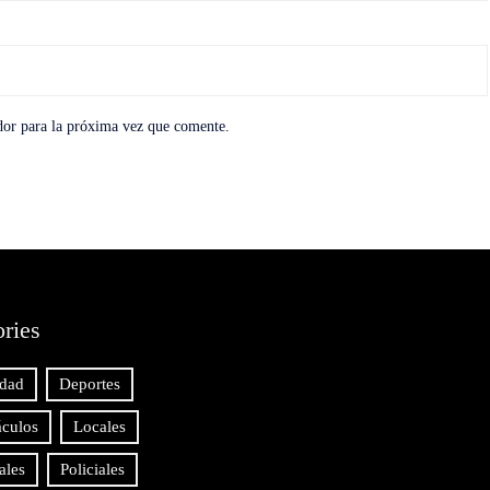
dor para la próxima vez que comente.
ries
idad
Deportes
áculos
Locales
ales
Policiales