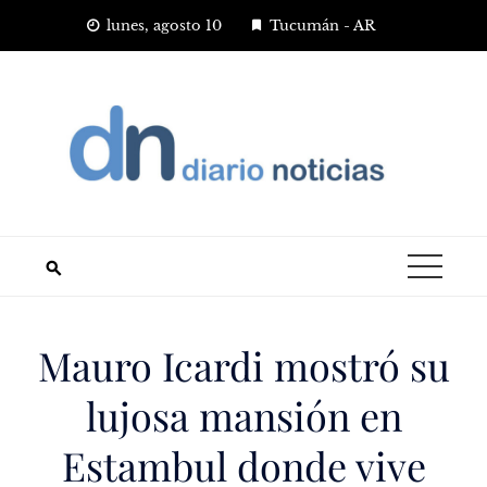
Saltar
lunes, agosto 10
Tucumán - AR
al
contenido
Mauro Icardi mostró su
lujosa mansión en
Estambul donde vive