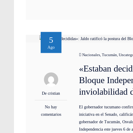
5
Ago
Nacionales
,
Tucumán
,
Uncateg
«Estaban decidi
Bloque Indepen
inviolabilidad 
De cristian
No hay
El gobernador tucumano confir
comentarios
iniciativa en el Senado, calific
gobernador de Tucumán, Osvaldo
Independencia este jueves 6 de 