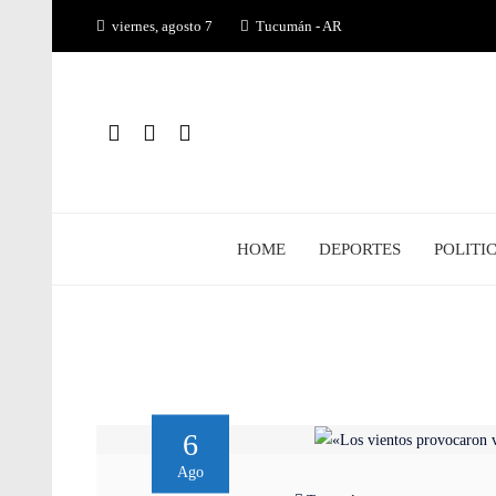
Saltar
viernes, agosto 7
Tucumán - AR
al
contenido
HOME
DEPORTES
POLITI
6
Ago