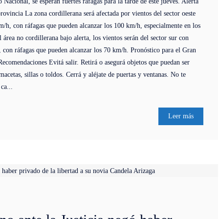
Nacional, se esperan fuertes ráfagas para la tarde de este jueves. Alerta
provincia La zona cordillerana será afectada por vientos del sector oeste
m/h, con ráfagas que pueden alcanzar los 100 km/h, especialmente en los
l área no cordillerana bajo alerta, los vientos serán del sector sur con
, con ráfagas que pueden alcanzar los 70 km/h. Pronóstico para el Gran
Recomendaciones Evitá salir. Retirá o asegurá objetos que puedan ser
macetas, sillas o toldos. Cerrá y aléjate de puertas y ventanas. No te
ca...
Leer más